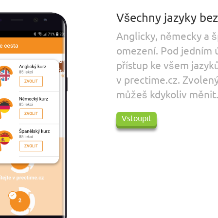
Všechny jazyky be
Anglicky, německy a 
omezení. Pod jedním
přístup ke všem jazyk
v prectime.cz. Zvolený
můžeš kdykoliv měnit
Vstoupit