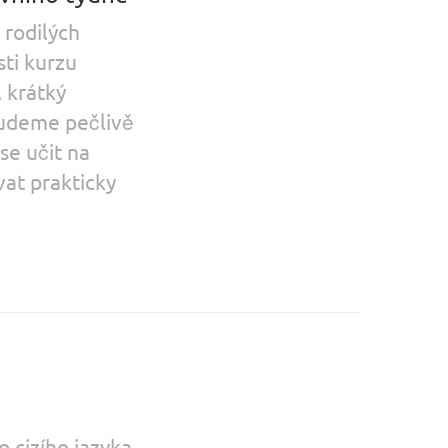
 rodilých
sti kurzu
, krátký
budeme pečlivě
se učit na
vat prakticky