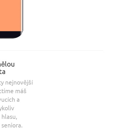
mělou
ta
y nejnovější
ectime máš
ucích a
ykoliv
 hlasu,
 seniora.