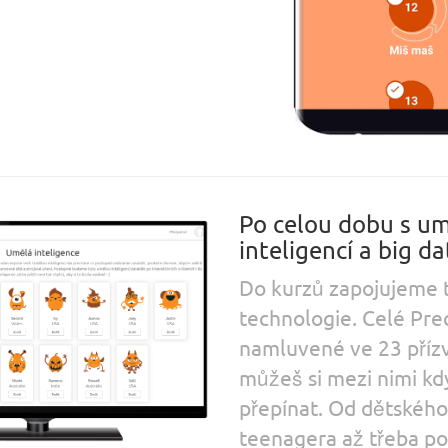
Po celou dobu s u
inteligencí a big da
Do kurzů zapojujeme t
technologie. Celé Pr
namluvené ve 23 přízv
můžeš si mezi nimi kd
přepínat. Od dětského
teenagera až třeba po