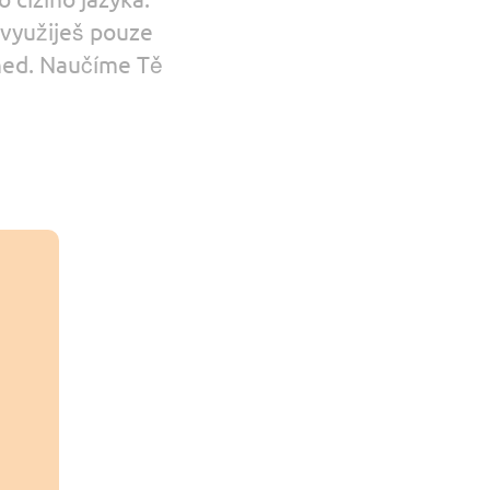
 cizího jazyka.
 využiješ pouze
hned. Naučíme Tě