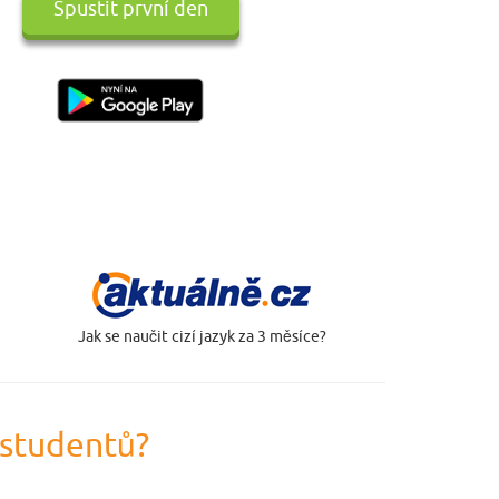
Spustit první den
Jak se naučit cizí jazyk za 3 měsíce?
 studentů?