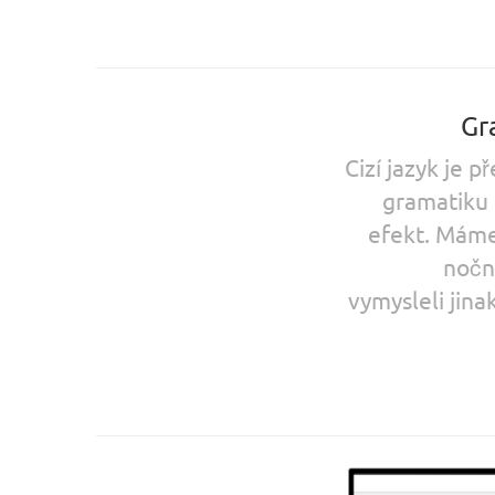
Gr
Cizí jazyk je 
gramatiku 
efekt. Máme 
nočn
vymysleli jina