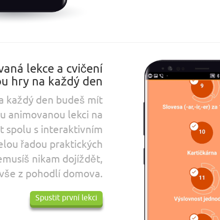
aná lekce a cvičení
u hry na každý den
a každý den budeš mít
u animovanou lekci na
t
spolu s interaktivním
elou řadou praktických
emusíš nikam dojíždět,
vše z pohodlí domova.
Spustit první lekci