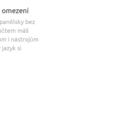
z omezení
španělsky bez
 účtem máš
ům i nástrojům
 jazyk si
.