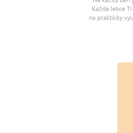
Na každý den j
Každá lekce Ti
na prakticky vy