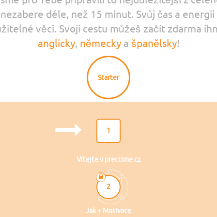
sme pro Tebe připravili to nejdůležitější z celého
 nezabere déle, než 15 minut. Svůj čas a energii
užitelné věci. Svoji cestu můžeš začít zdarma i
anglicky
,
německy
a
španělsky
!
Starter
1
Vítejte v prectime.cz
2
Jak + Motivace