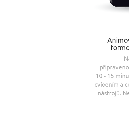
Animov
formo
N
připraveno
10 - 15 minu
cvičením a c
nástrojů. N