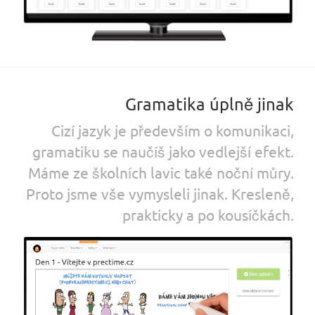
Gramatika úplně jinak
Cizí jazyk je především o komunikaci,
gramatiku se naučíš jako vedlejší efekt.
Máme ze školních lavic také noční můry.
Proto jsme vše vymysleli jinak. Kresleně,
prakticky a po kousíčkách.