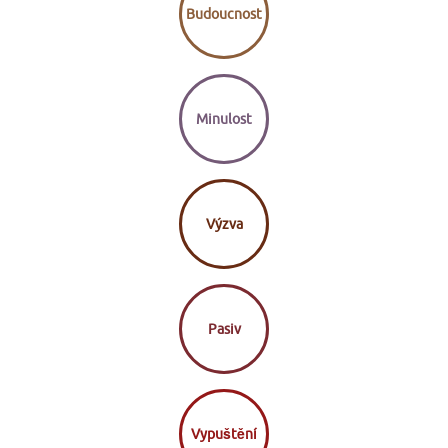
Budoucnost
Minulost
Výzva
Pasiv
Vypuštění