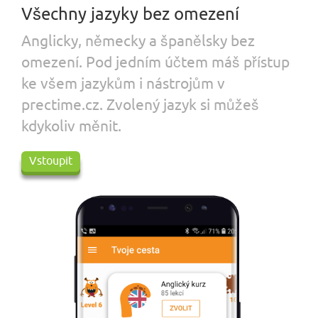
Všechny jazyky bez omezení
Anglicky, německy a španělsky bez
omezení. Pod jedním účtem máš přístup
ke všem jazykům i nástrojům v
prectime.cz. Zvolený jazyk si můžeš
kdykoliv měnit.
Vstoupit