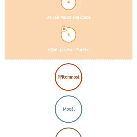
4
Za vše může Tvá opice
5
Výběr jazyka + Pareto
Přítomnost
Modál