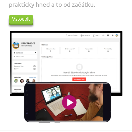
prakticky hned a to od začátku.
Vstoupit