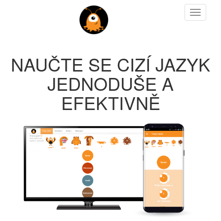
Toggle
navigat
NAUČTE SE CIZÍ JAZYK
JEDNODUŠE A
EFEKTIVNĚ