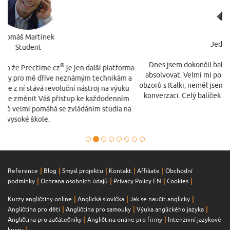
Jiří Jelínek
Jednatel Moospedit
Dnes jsem dokončil balíček Basic a děkuji, že jsem jej mohl
absolvovat. Velmi mi pomohl Memory Palace a také rozšíření
obzorů s Italki, neměl jsem ani zdání, že je možné takto provádět
konverzaci. Celý balíček hodnotím velmi kladně a přeji mnoho
úspěchů.
Reference
Blog
Smysl projektu
Kontakt
Affiliate
Obchodní
podmínky
Ochrana osobních údajů
Privacy Policy EN
Cookies
Kurzy angličtiny online
Anglická slovíčka
Jak se naučit anglicky
Angličtina pro děti
Angličtina pro samouky
Výuka anglického jazyka
Angličtina pro začátečníky
Angličtina online pro firmy
Intenzivní jazykové
kurzy