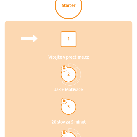
Starter
1
Vítejte v prectime.cz
2
Jak + Motivace
3
20 slov za 5 minut