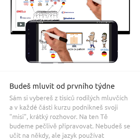
Budeš mluvit od prvního týdne
Sám si vybereš z tisíců rodilých mluvčích
a v každé části kurzu podnikneš svoji
"misi", krátký rozhovor. Na ten Tě
budeme pečlivě připravovat. Nebudeš se
učit na někdy, ale jazyk používat